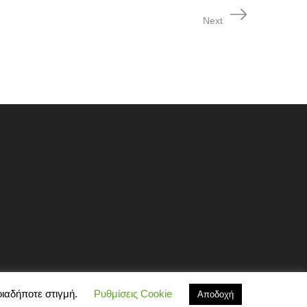
Next
οιαδήποτε στιγμή.
Ρυθμίσεις Cookie
Αποδοχή
BIT OF GREECE