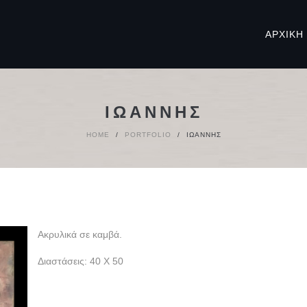
ΑΡΧΙΚΉ
ΙΩΆΝΝΗΣ
HOME
/
PORTFOLIO
/
ΙΩΆΝΝΗΣ
Ακρυλικά σε καμβά.
Διαστάσεις: 40 Χ 50