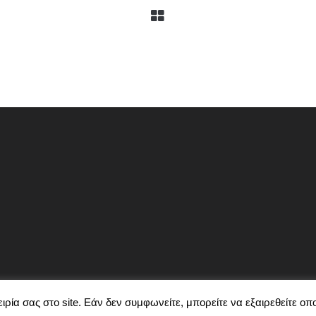
ρία σας στο site. Εάν δεν συμφωνείτε, μπορείτε να εξαιρεθείτε οπ
NTHESIS © 2018 | ΣΧΕΔΙΑΣΜΌΣ ΙΣΤΟΣΕΛΊΔΑΣ
A 