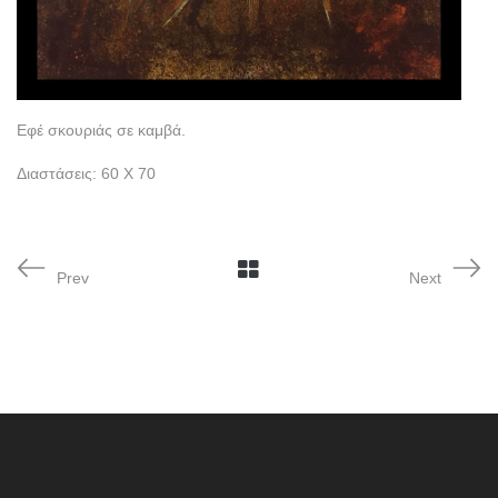
Εφέ σκουριάς σε καμβά.
Διαστάσεις: 60 Χ 70
Prev
Next