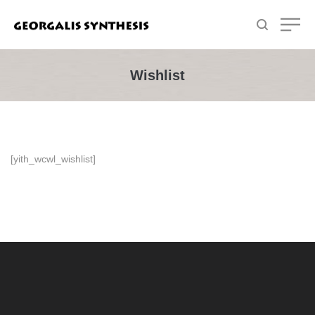
Wishlist
[yith_wcwl_wishlist]